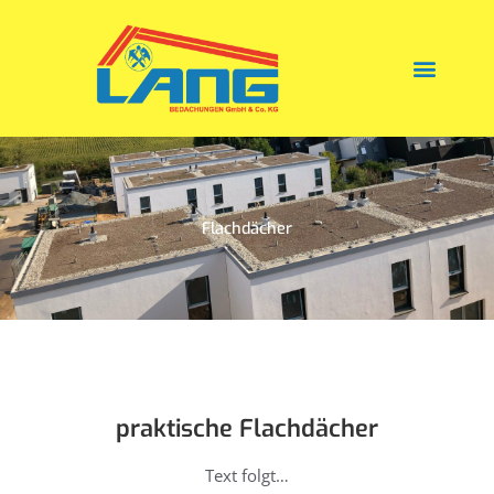
Zum
Inhalt
springen
Flachdächer
praktische Flachdächer
Text folgt…